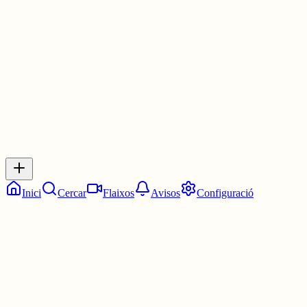
Les 0:30. Dos quarts d'una.
30 juny
0
0
0
0
Inicia sessió
per respondre a aquest xiu.
Respostes
No hi ha respostes encara. Sigues el primer a respondre!
Inici
Cercar
Flaixos
Avisos
Configuració