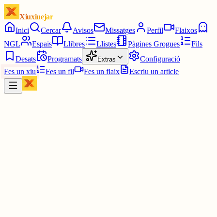
Xiuxiuejar
Inici
Cercar
Avisos
Missatges
Perfil
Flaixos
NGL
Espais
Llibres
Llistes
Pàgines Grogues
Fils
Desats
Programats
Configuració
Extras
Fes un xiu
Fes un fil
Fes un flaix
Escriu un article
Xiu
Campanar
@
campanar
ding ding