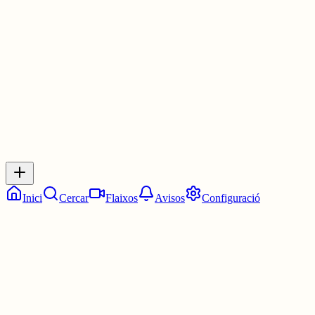
Les 2:45. Tres quarts de tres.
5 juny
0
0
0
0
Inicia sessió
per respondre a aquest xiu.
Respostes
No hi ha respostes encara. Sigues el primer a respondre!
Inici
Cercar
Flaixos
Avisos
Configuració