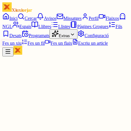
Xiuxiuejar
Inici
Cercar
Avisos
Missatges
Perfil
Flaixos
NGL
Espais
Llibres
Llistes
Pàgines Grogues
Fils
Desats
Programats
Configuració
Extras
Fes un xiu
Fes un fil
Fes un flaix
Escriu un article
Xiu
Campanar
@
campanar
ding ding ding