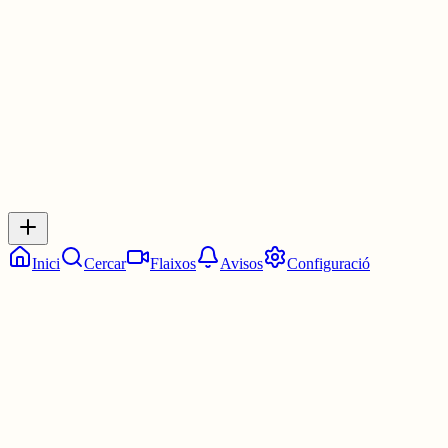
4 juny
0
0
0
0
Inicia sessió
per respondre a aquest xiu.
Respostes
No hi ha respostes encara. Sigues el primer a respondre!
Inici
Cercar
Flaixos
Avisos
Configuració