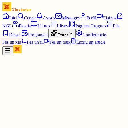
Xiuxiuejar
Inici
Cercar
Avisos
Missatges
Perfil
Flaixos
NGL
Espais
Llibres
Llistes
Pàgines Grogues
Fils
Desats
Programats
Configuració
Extras
Fes un xiu
Fes un fil
Fes un flaix
Escriu un article
Xiu
Joan Francés Blanc Bigòs
@
joanfrancesblanc
2. la "llengua" de Catalunya és el barceloní; el català té massa
variants també.