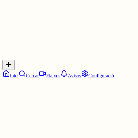
2 juny
0
0
0
0
Inicia sessió
per respondre a aquest xiu.
Respostes
No hi ha respostes encara. Sigues el primer a respondre!
Inici
Cercar
Flaixos
Avisos
Configuració