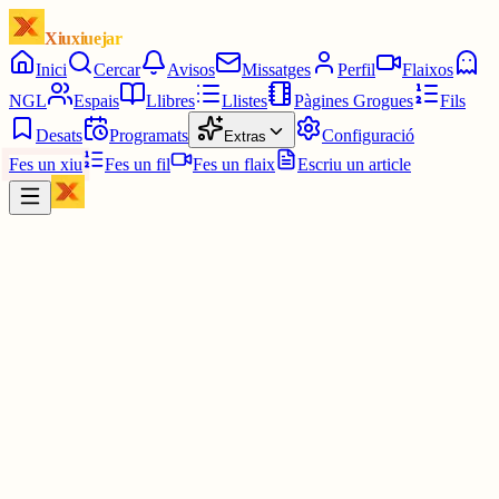
Xiuxiuejar
Inici
Cercar
Avisos
Missatges
Perfil
Flaixos
NGL
Espais
Llibres
Llistes
Pàgines Grogues
Fils
Desats
Programats
Configuració
Extras
Fes un xiu
Fes un fil
Fes un flaix
Escriu un article
Xiu
IOANIS
@
ioanis
Soc aquest literal l'has clavat