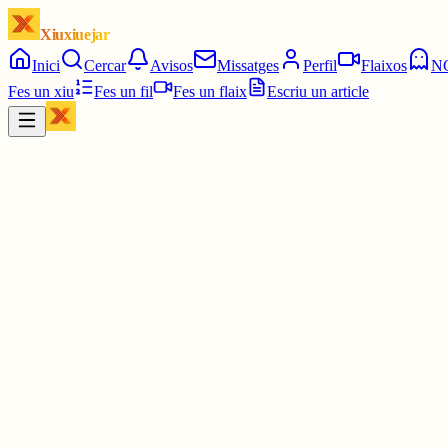
Xiuxiuejar
Inici
Cercar
Avisos
Missatges
Perfil
Flaixos
N
Fes un xiu
Fes un fil
Fes un flaix
Escriu un article
Xiu
Francesc
@
fbrunes
Ferm, dempeus, resistent. Així ho exigeix el guió. Algunes vegades és
l'escenari de la vida.
#lasegarra
#cervera
#primavera2025
1 jul.
0
0
0