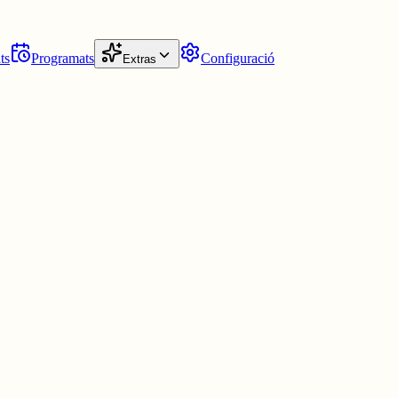
ts
Programats
Configuració
Extras
ulnerabilitat, ensenya; la vida, educa. Forts i febles alhora, dempeus en