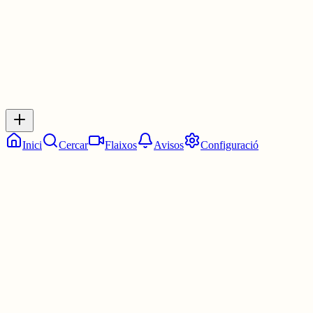
0
Inicia sessió
per respondre a aquest xiu.
Respostes
No hi ha respostes encara. Sigues el primer a respondre!
Inici
Cercar
Flaixos
Avisos
Configuració