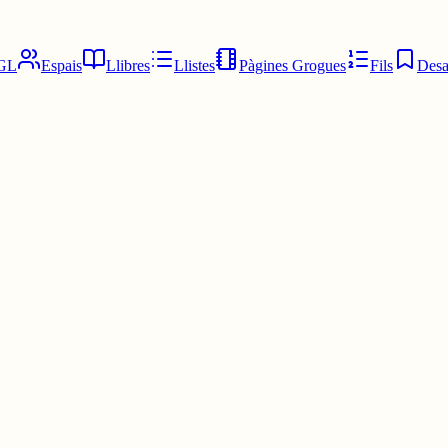
GL
Espais
Llibres
Llistes
Pàgines Grogues
Fils
Desa
 una realitat; moltes altres, una aparença. La fragilitat, enforteix; la v