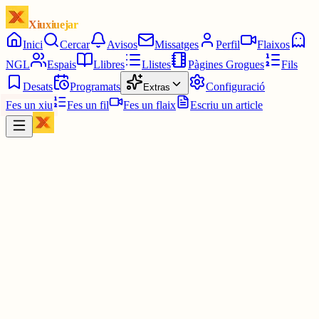
Xiuxiuejar
Inici
Cercar
Avisos
Missatges
Perfil
Flaixos
NGL
Espais
Llibres
Llistes
Pàgines Grogues
Fils
Desats
Programats
Configuració
Extras
Fes un xiu
Fes un fil
Fes un flaix
Escriu un article
Xiu
Ferran PimPam herald de la Katalluna eterna
@
ferranamahshivay
no és la vida
és l'estupidesa dominant