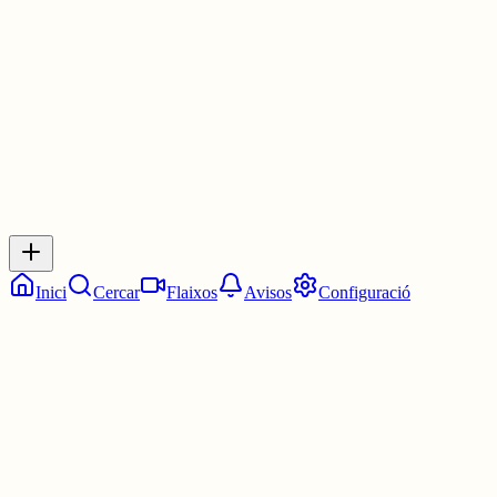
30 juny
0
0
0
0
Inicia sessió
per respondre a aquest xiu.
Respostes
No hi ha respostes encara. Sigues el primer a respondre!
Inici
Cercar
Flaixos
Avisos
Configuració