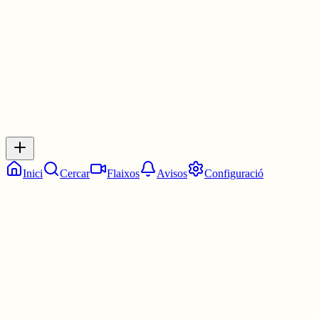
0
0
0
0
Inicia sessió
per respondre a aquest xiu.
Respostes
No hi ha respostes encara. Sigues el primer a respondre!
Inici
Cercar
Flaixos
Avisos
Configuració