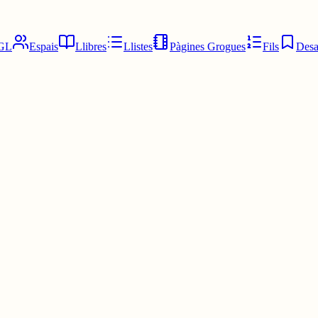
GL
Espais
Llibres
Llistes
Pàgines Grogues
Fils
Desa