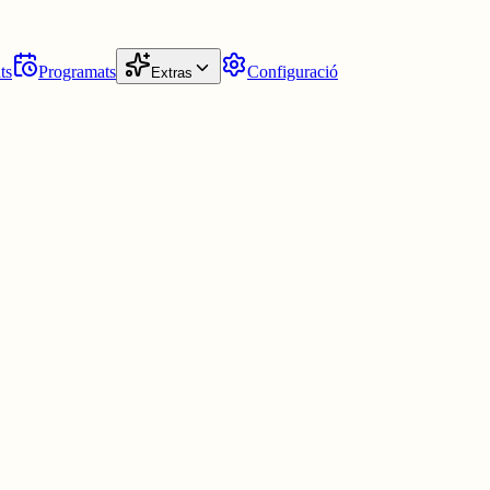
ts
Programats
Configuració
Extras