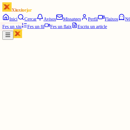
Xiuxiuejar
Inici
Cercar
Avisos
Missatges
Perfil
Flaixos
N
Fes un xiu
Fes un fil
Fes un flaix
Escriu un article
Xiu
Ferran PimPam herald de la Katalluna eterna
@
ferranamahshivay
viciós de les paraules buides com sapiens, sí
és veritat, tenim una pila de guerres per acabar
i et recomano que no et posis enmig
que no estem per punyetes
3 juny