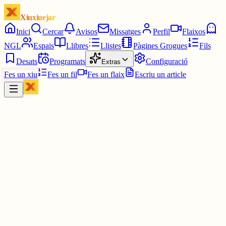
Xiuxiuejar
Inici
Cercar
Avisos
Missatges
Perfil
Flaixos
NGL
Espais
Llibres
Llistes
Pàgines Grogues
Fils
Desats
Programats
Configuració
Extras
Fes un xiu
Fes un fil
Fes un flaix
Escriu un article
Xiu
Montserrat
@
montsin3
No,.... tu.