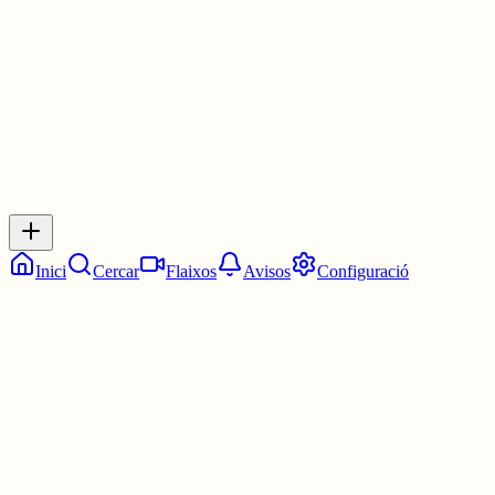
1 jul.
0
0
0
0
Inicia sessió
per respondre a aquest xiu.
Respostes
No hi ha respostes encara. Sigues el primer a respondre!
Inici
Cercar
Flaixos
Avisos
Configuració