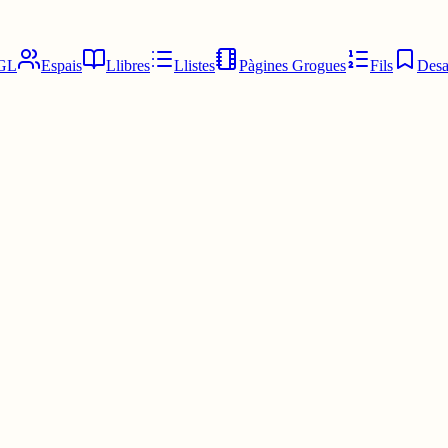
GL
Espais
Llibres
Llistes
Pàgines Grogues
Fils
Desa
blidat (i no sé si l'oblidaré). Però no hem estat mai junts, no tinc clar 
mps. I me l'estimo infinitament. I m'ha marcat per tota la vida, encara q