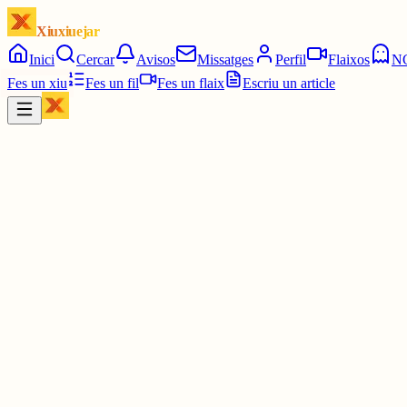
Xiuxiuejar
Inici
Cercar
Avisos
Missatges
Perfil
Flaixos
N
Fes un xiu
Fes un fil
Fes un flaix
Escriu un article
Xiu
Telefini
@
telefini
No ho puc saber. Podria dir el meu primer amor, a qui encara no he o
Podria dir la meva nòvia. És, de molt lluny, amb qui he estat més te
O potser encara no l'he ni conegut.
Jo què sé
30 juny