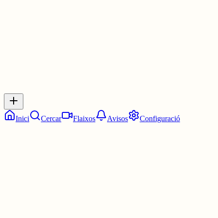
0
0
0
0
Inicia sessió
per respondre a aquest xiu.
Respostes
No hi ha respostes encara. Sigues el primer a respondre!
Inici
Cercar
Flaixos
Avisos
Configuració