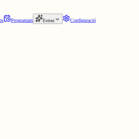
ts
Programats
Configuració
Extras
que compti...
ue algun dia s'acabi.