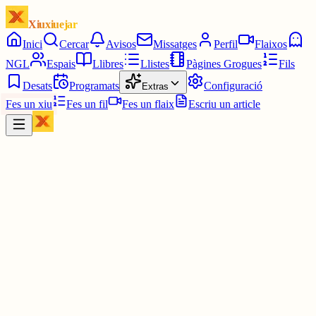
Xiuxiuejar
Inici
Cercar
Avisos
Missatges
Perfil
Flaixos
NGL
Espais
Llibres
Llistes
Pàgines Grogues
Fils
Desats
Programats
Configuració
Extras
Fes un xiu
Fes un fil
Fes un flaix
Escriu un article
Xiu
Arnau Tordera I
@
arnautordera
Gràcies!