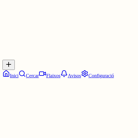
30 juny
0
0
0
0
Inicia sessió
per respondre a aquest xiu.
Respostes
No hi ha respostes encara. Sigues el primer a respondre!
Inici
Cercar
Flaixos
Avisos
Configuració