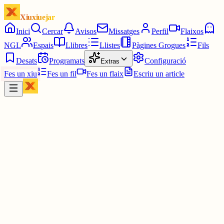
Xiuxiuejar
Inici
Cercar
Avisos
Missatges
Perfil
Flaixos
NGL
Espais
Llibres
Llistes
Pàgines Grogues
Fils
Desats
Programats
Configuració
Extras
Fes un xiu
Fes un fil
Fes un flaix
Escriu un article
Xiu
Joan
@
joandelatitagran
Si totes són correctes és motiu de cesse i expulsió del País.