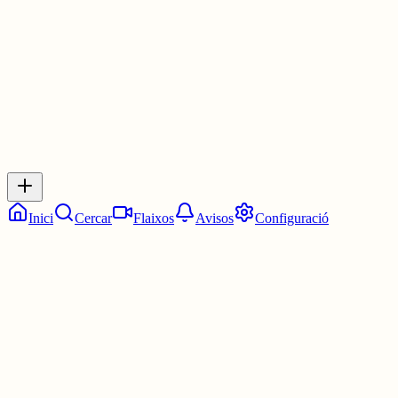
3 juny
0
0
0
0
Inicia sessió
per respondre a aquest xiu.
Respostes
No hi ha respostes encara. Sigues el primer a respondre!
Inici
Cercar
Flaixos
Avisos
Configuració