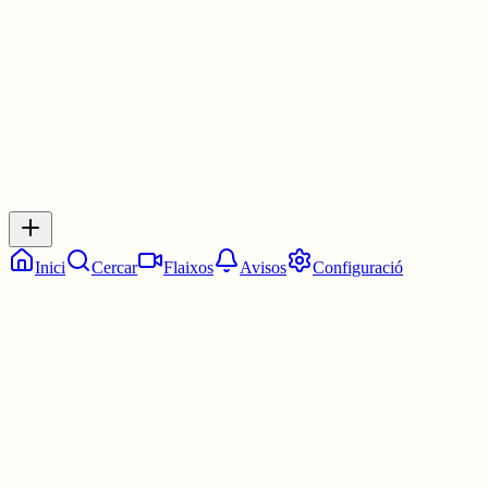
30 juny
0
0
0
0
Inicia sessió
per respondre a aquest xiu.
Respostes
No hi ha respostes encara. Sigues el primer a respondre!
Inici
Cercar
Flaixos
Avisos
Configuració