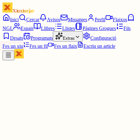
Xiuxiuejar
Inici
Cercar
Avisos
Missatges
Perfil
Flaixos
NGL
Espais
Llibres
Llistes
Pàgines Grogues
Fils
Desats
Programats
Configuració
Extras
Fes un xiu
Fes un fil
Fes un flaix
Escriu un article
Xiu
Lourdes
@
lourdessaladrigues
Bon dia Tomeu!!