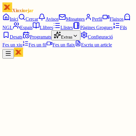
Xiuxiuejar
Inici
Cercar
Avisos
Missatges
Perfil
Flaixos
NGL
Espais
Llibres
Llistes
Pàgines Grogues
Fils
Desats
Programats
Configuració
Extras
Fes un xiu
Fes un fil
Fes un flaix
Escriu un article
Xiu
Ivan
@
ivanloga
Bon dia Lourdes! 😊