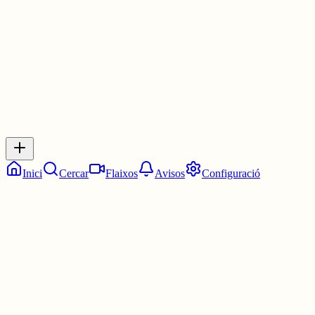
3 juny
0
0
0
0
Inicia sessió
per respondre a aquest xiu.
Respostes
No hi ha respostes encara. Sigues el primer a respondre!
Inici
Cercar
Flaixos
Avisos
Configuració