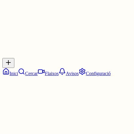
1 jul.
0
0
0
0
Inicia sessió
per respondre a aquest xiu.
Respostes
No hi ha respostes encara. Sigues el primer a respondre!
Inici
Cercar
Flaixos
Avisos
Configuració