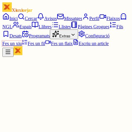
Xiuxiuejar
Inici
Cercar
Avisos
Missatges
Perfil
Flaixos
NGL
Espais
Llibres
Llistes
Pàgines Grogues
Fils
Desats
Programats
Configuració
Extras
Fes un xiu
Fes un fil
Fes un flaix
Escriu un article
Xiu
Emilio López
@
emiliolopez1985
Una llàstima.