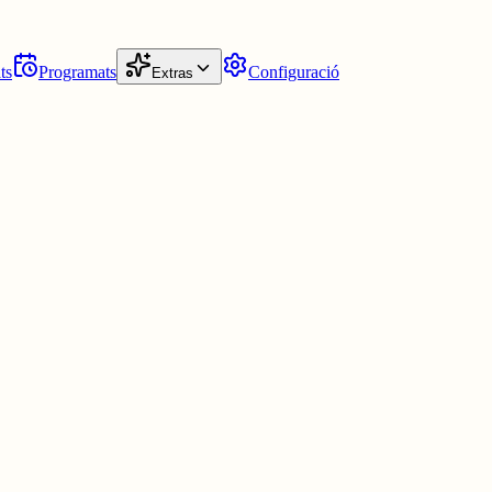
ts
Programats
Configuració
Extras