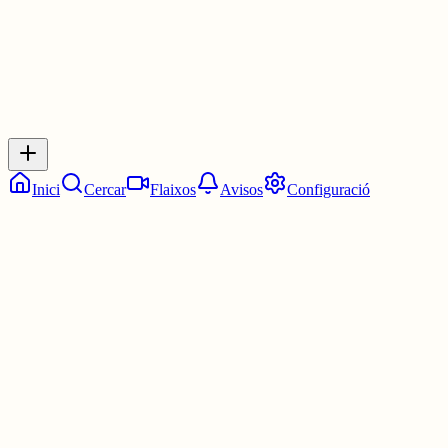
Inicia sessió
per respondre a aquest xiu.
Respostes
No hi ha respostes encara. Sigues el primer a respondre!
Inici
Cercar
Flaixos
Avisos
Configuració