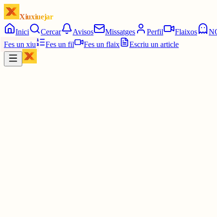
Xiuxiuejar
Inici
Cercar
Avisos
Missatges
Perfil
Flaixos
N
Fes un xiu
Fes un fil
Fes un flaix
Escriu un article
Xiu
Joan
@
joandelatitagran
Estic vomitant en veure aquest paio
3 juny
0
0
0
0