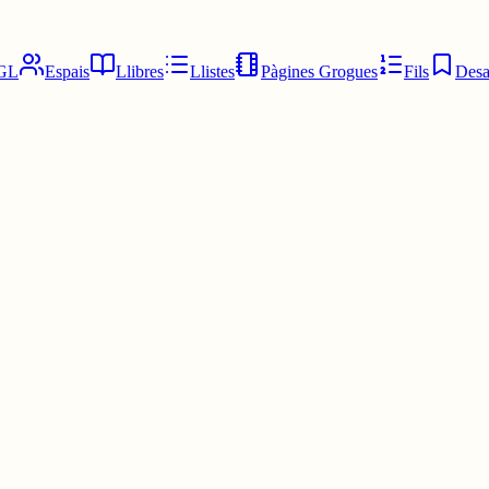
GL
Espais
Llibres
Llistes
Pàgines Grogues
Fils
Desa