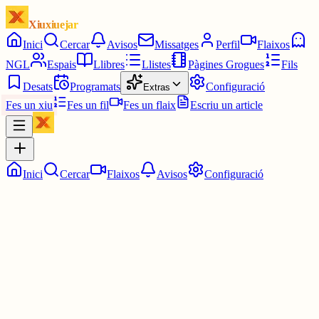
Xiuxiuejar
Inici
Cercar
Avisos
Missatges
Perfil
Flaixos
NGL
Espais
Llibres
Llistes
Pàgines Grogues
Fils
Desats
Programats
Configuració
Extras
Fes un xiu
Fes un fil
Fes un flaix
Escriu un article
Inici
Cercar
Flaixos
Avisos
Configuració