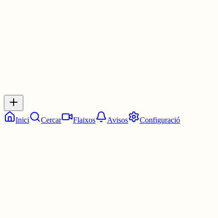
30 juny
0
0
0
0
Inicia sessió
per respondre a aquest xiu.
Respostes
No hi ha respostes encara. Sigues el primer a respondre!
Inici
Cercar
Flaixos
Avisos
Configuració