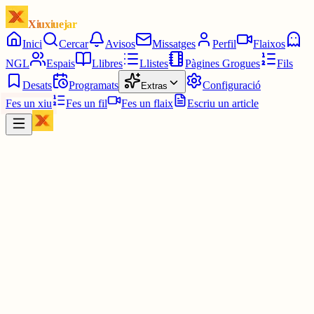
Xiuxiuejar
Inici
Cercar
Avisos
Missatges
Perfil
Flaixos
NGL
Espais
Llibres
Llistes
Pàgines Grogues
Fils
Desats
Programats
Configuració
Extras
Fes un xiu
Fes un fil
Fes un flaix
Escriu un article
Xiu
júlia⋆☀︎.
@
juliagaro
El pavu no s'enrecorda com va començar tot