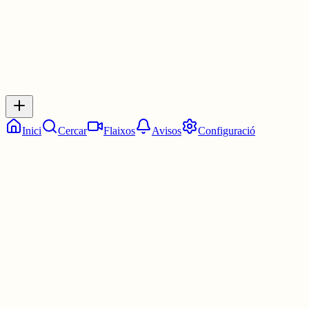
Inicia sessió
per respondre a aquest xiu.
Respostes
No hi ha respostes encara. Sigues el primer a respondre!
Inici
Cercar
Flaixos
Avisos
Configuració