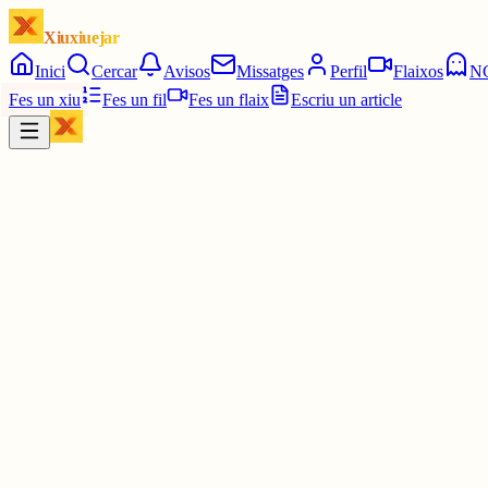
Xiuxiuejar
Inici
Cercar
Avisos
Missatges
Perfil
Flaixos
N
Fes un xiu
Fes un fil
Fes un flaix
Escriu un article
Xiu
Ossubi
@
subi_75
De llum..bonpreu esclat energia.. fa tres mesos què estic amb ells 
30 juny
0
0
0
0