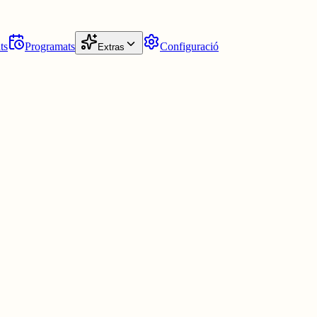
ts
Programats
Configuració
Extras