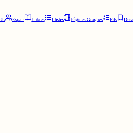
GL
Espais
Llibres
Llistes
Pàgines Grogues
Fils
Desa
i de moment,tot ok