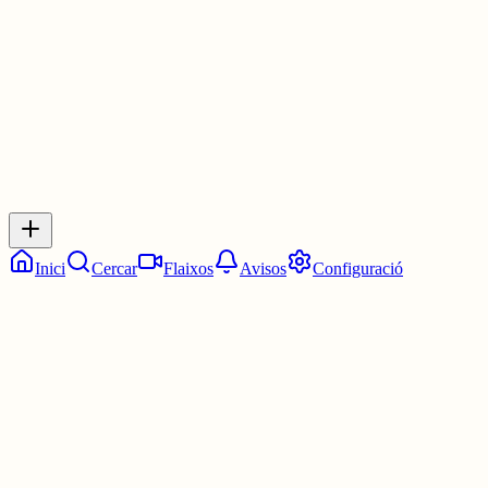
30 juny
0
0
0
0
Inicia sessió
per respondre a aquest xiu.
Respostes
No hi ha respostes encara. Sigues el primer a respondre!
Inici
Cercar
Flaixos
Avisos
Configuració