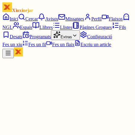
Xiuxiuejar
Inici
Cercar
Avisos
Missatges
Perfil
Flaixos
NGL
Espais
Llibres
Llistes
Pàgines Grogues
Fils
Desats
Programats
Configuració
Extras
Fes un xiu
Fes un fil
Fes un flaix
Escriu un article
Xiu
doncs, queralt
@
queralt
li has posat tu? 😨