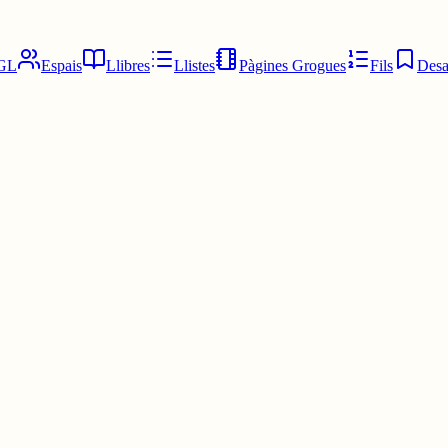
GL
Espais
Llibres
Llistes
Pàgines Grogues
Fils
Desa
 escrius bé tu🙂‍↕️