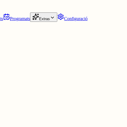
ts
Programats
Configuració
Extras