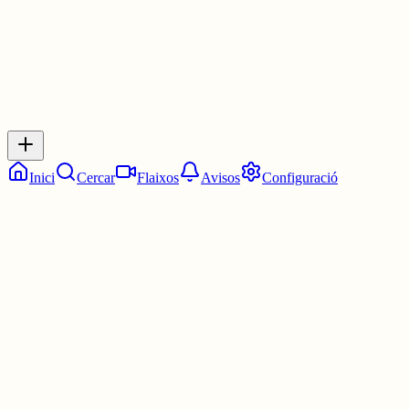
Inicia sessió
per respondre a aquest xiu.
Respostes
No hi ha respostes encara. Sigues el primer a respondre!
Inici
Cercar
Flaixos
Avisos
Configuració