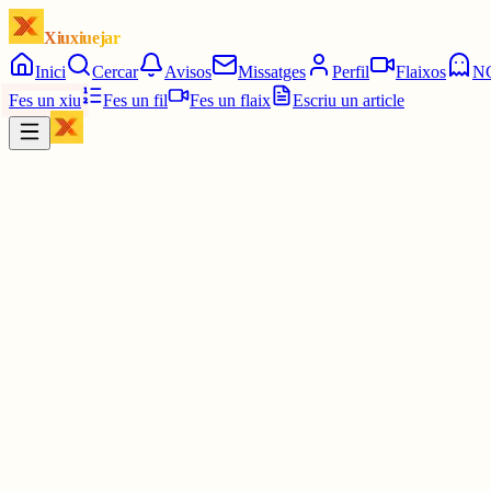
Xiuxiuejar
Inici
Cercar
Avisos
Missatges
Perfil
Flaixos
N
Fes un xiu
Fes un fil
Fes un flaix
Escriu un article
Xiu
júlia⋆☀︎.
@
juliagaro
Joer tia he notat una mica de mal d'algunes ferides velles i tot, sí que
2 juny
0
0
0
0