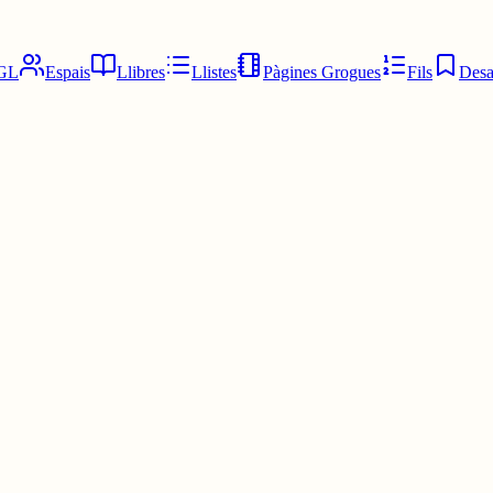
GL
Espais
Llibres
Llistes
Pàgines Grogues
Fils
Desa