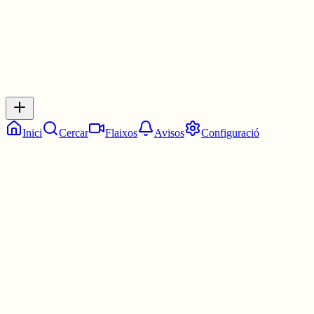
Inicia sessió
per respondre a aquest xiu.
Respostes
No hi ha respostes encara. Sigues el primer a respondre!
Inici
Cercar
Flaixos
Avisos
Configuració