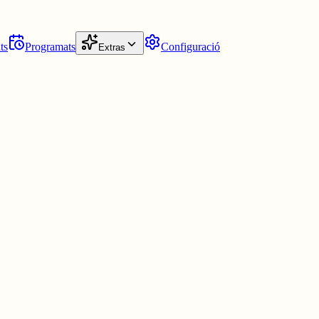
ts
Programats
Configuració
Extras