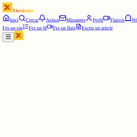
Xiuxiuejar
Inici
Cercar
Avisos
Missatges
Perfil
Flaixos
N
Fes un xiu
Fes un fil
Fes un flaix
Escriu un article
Xiu
Emma :)
@
spyroemxx
Vampirs solts per xiuxiuejar
30 juny
0
0
0
0