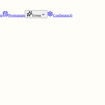
ts
Programats
Configuració
Extras
sponen a un tipus concret de persona. Segurament pensaries que soc molt
tots els missatges d'aquest fòrum per determinar tal cosa, que de fet, ho