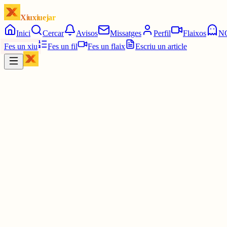
Xiuxiuejar
Inici
Cercar
Avisos
Missatges
Perfil
Flaixos
N
Fes un xiu
Fes un fil
Fes un flaix
Escriu un article
Xiu
Gerard Jensen
@
gerardjensen
Per una banda diria que alguns gustos no són comuns però tothom té
racional i una mica autista, de fet m'ho han preguntat més d'una veg
he fet)
1 jul.