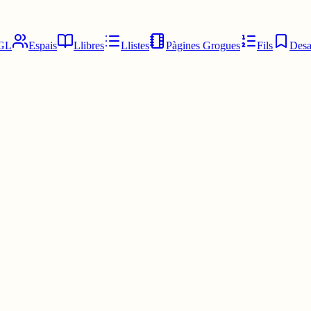
GL
Espais
Llibres
Llistes
Pàgines Grogues
Fils
Desa
 gustos únics per tant no sé si pensaries això però per altre sí que re
ada (autista en el sentit 'popular' com: he fet un programa que analitza 