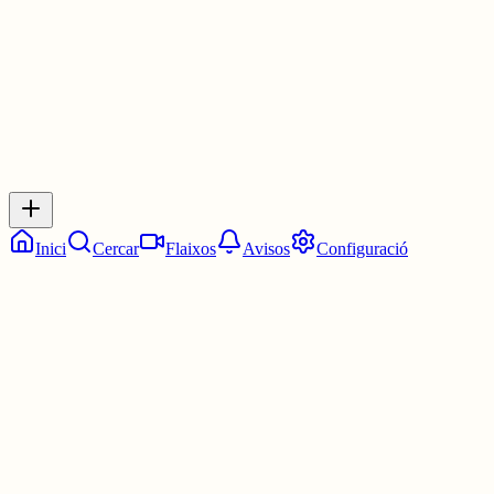
0
0
0
0
Inicia sessió
per respondre a aquest xiu.
Respostes
No hi ha respostes encara. Sigues el primer a respondre!
Inici
Cercar
Flaixos
Avisos
Configuració