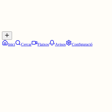
Inicia sessió
per respondre a aquest xiu.
Respostes
No hi ha respostes encara. Sigues el primer a respondre!
Inici
Cercar
Flaixos
Avisos
Configuració