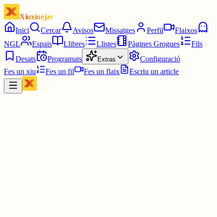
Xiuxiuejar
Inici
Cercar
Avisos
Missatges
Perfil
Flaixos
NGL
Espais
Llibres
Llistes
Pàgines Grogues
Fils
Desats
Programats
Configuració
Extras
Fes un xiu
Fes un fil
Fes un flaix
Escriu un article
Xiu
JC
Josep Armengol Camps
@
drak
4 juny
0
0
0
0