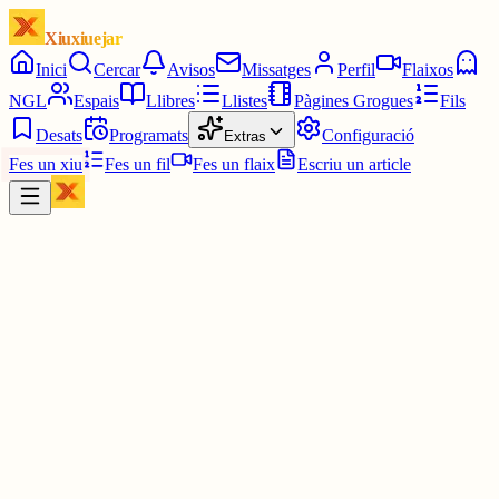
Xiuxiuejar
Inici
Cercar
Avisos
Missatges
Perfil
Flaixos
NGL
Espais
Llibres
Llistes
Pàgines Grogues
Fils
Desats
Programats
Configuració
Extras
Fes un xiu
Fes un fil
Fes un flaix
Escriu un article
Xiu
Campanar
@
campanar
ding ding