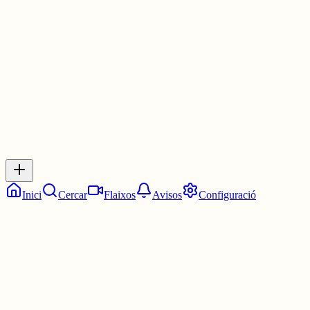
La 13:30. Dos quarts de dues.
4 juny
0
0
0
0
Inicia sessió
per respondre a aquest xiu.
Respostes
No hi ha respostes encara. Sigues el primer a respondre!
Inici
Cercar
Flaixos
Avisos
Configuració