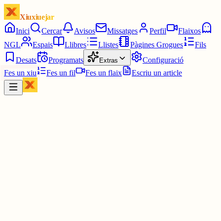
Xiuxiuejar
Inici
Cercar
Avisos
Missatges
Perfil
Flaixos
NGL
Espais
Llibres
Llistes
Pàgines Grogues
Fils
Desats
Programats
Configuració
Extras
Fes un xiu
Fes un fil
Fes un flaix
Escriu un article
Xiu
troballa.cat
@
troballa
🟢 Nova oferta pública: