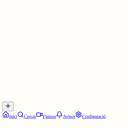
Titulat/ada superior, enginyer/a agrònom, A1-22
🏛 Generalitat de Catalunya · 📍 Ponent
📅 Tanca: 2 de jul. del 2026
www.troballa.cat/oferta/titulat-ada...
#FeinaPública
#Catalunya
#OposicionsCAT
30 juny
0
0
0
0
Inicia sessió
per respondre a aquest xiu.
Respostes
No hi ha respostes encara. Sigues el primer a respondre!
Inici
Cercar
Flaixos
Avisos
Configuració