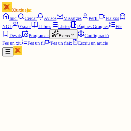
Xiuxiuejar
Inici
Cercar
Avisos
Missatges
Perfil
Flaixos
NGL
Espais
Llibres
Llistes
Pàgines Grogues
Fils
Desats
Programats
Configuració
Extras
Fes un xiu
Fes un fil
Fes un flaix
Escriu un article
Xiu
Yin Hanna
@
yinhanna_
Bastant orgullosa del dinar que he preparat 🙈