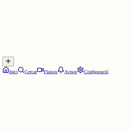
1 jul.
0
0
0
0
Inicia sessió
per respondre a aquest xiu.
Respostes
No hi ha respostes encara. Sigues el primer a respondre!
Inici
Cercar
Flaixos
Avisos
Configuració