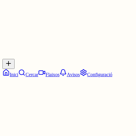
30 juny
0
0
0
0
Inicia sessió
per respondre a aquest xiu.
Respostes
No hi ha respostes encara. Sigues el primer a respondre!
Inici
Cercar
Flaixos
Avisos
Configuració