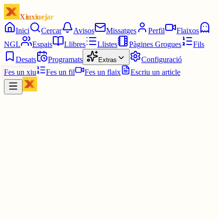
Xiuxiuejar
Inici
Cercar
Avisos
Missatges
Perfil
Flaixos
NGL
Espais
Llibres
Llistes
Pàgines Grogues
Fils
Desats
Programats
Configuració
Extras
Fes un xiu
Fes un fil
Fes un flaix
Escriu un article
Xiu
𝕹𝖞𝖚𝖗𝖔
@
nyuroki_ah
Que collons diu el paio aquest? Lol