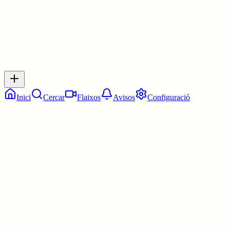
Inicia sessió
per respondre a aquest xiu.
Respostes
No hi ha respostes encara. Sigues el primer a respondre!
Inici
Cercar
Flaixos
Avisos
Configuració