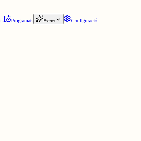
ts
Programats
Configuració
Extras