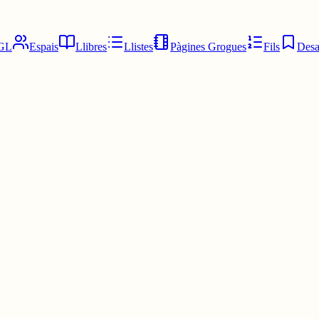
GL
Espais
Llibres
Llistes
Pàgines Grogues
Fils
Desa