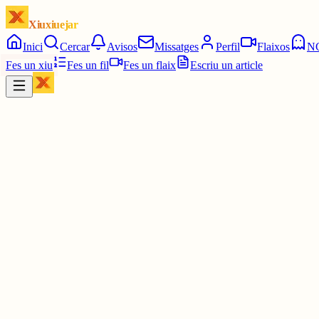
Xiuxiuejar
Inici
Cercar
Avisos
Missatges
Perfil
Flaixos
N
Fes un xiu
Fes un fil
Fes un flaix
Escriu un article
Xiu
Mer
@
meral
Xiuxiuejar
30 juny
0
0
0
0