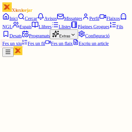
Xiuxiuejar
Inici
Cercar
Avisos
Missatges
Perfil
Flaixos
NGL
Espais
Llibres
Llistes
Pàgines Grogues
Fils
Desats
Programats
Configuració
Extras
Fes un xiu
Fes un fil
Fes un flaix
Escriu un article
Xiu
Pingüí Motoserra 🐧🚭
@
pinguimotoserra
Oh no... No passa res. Que me quiten lo bailao