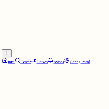
3 juny
0
0
0
0
Inicia sessió
per respondre a aquest xiu.
Respostes
No hi ha respostes encara. Sigues el primer a respondre!
Inici
Cercar
Flaixos
Avisos
Configuració