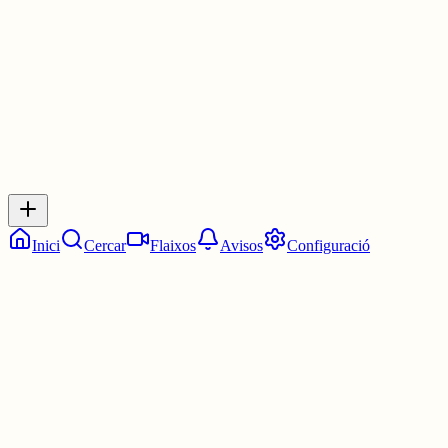
3 juny
0
0
0
0
Inicia sessió
per respondre a aquest xiu.
Respostes
No hi ha respostes encara. Sigues el primer a respondre!
Inici
Cercar
Flaixos
Avisos
Configuració