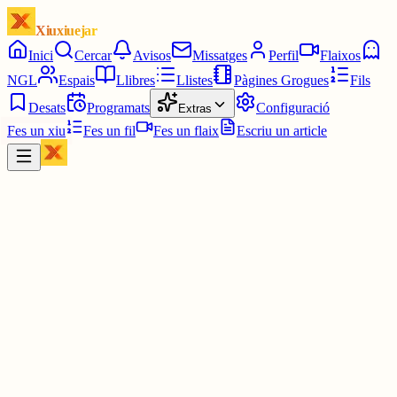
Xiuxiuejar
Inici
Cercar
Avisos
Missatges
Perfil
Flaixos
NGL
Espais
Llibres
Llistes
Pàgines Grogues
Fils
Desats
Programats
Configuració
Extras
Fes un xiu
Fes un fil
Fes un flaix
Escriu un article
Xiu
Ivan
@
ivanloga
Buah, 10/10 🤤