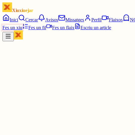
Xiuxiuejar
Inici
Cercar
Avisos
Missatges
Perfil
Flaixos
N
Fes un xiu
Fes un fil
Fes un flaix
Escriu un article
Xiu
C
castellardiari@gmail.com
@
castellardiari
coneixercatalunya.blogspot.com/2016...
4 juny
0
0
0
0
Inicia sessió
per respondre a aquest xiu.