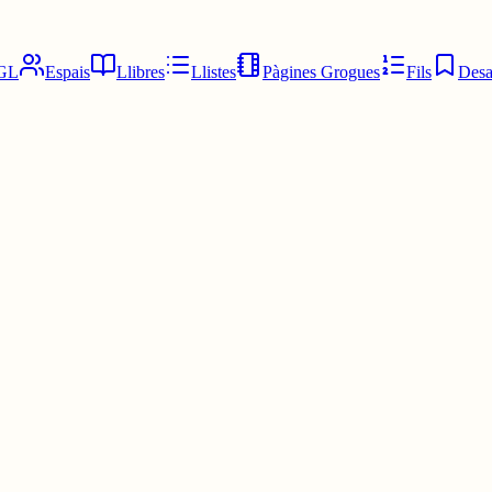
GL
Espais
Llibres
Llistes
Pàgines Grogues
Fils
Desa