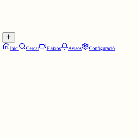
Respostes
No hi ha respostes encara. Sigues el primer a respondre!
Inici
Cercar
Flaixos
Avisos
Configuració