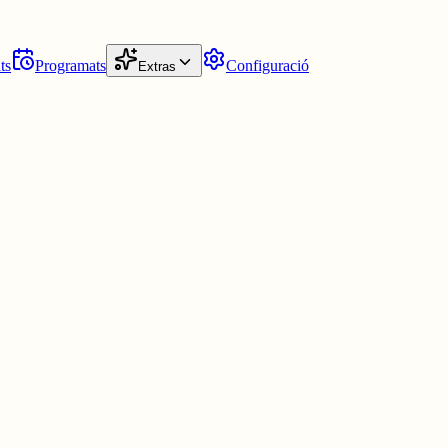
ts
Programats
Configuració
Extras