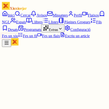
Xiuxiuejar
Inici
Cercar
Avisos
Missatges
Perfil
Flaixos
NGL
Espais
Llibres
Llistes
Pàgines Grogues
Fils
Desats
Programats
Configuració
Extras
Fes un xiu
Fes un fil
Fes un flaix
Escriu un article
Xiu
Mark
@
mark
Jo no soc contra els grups oberts, el que no entenc és per què fer-l
privats. Els missatges són una altra cosa, pot haver-hi coses entre