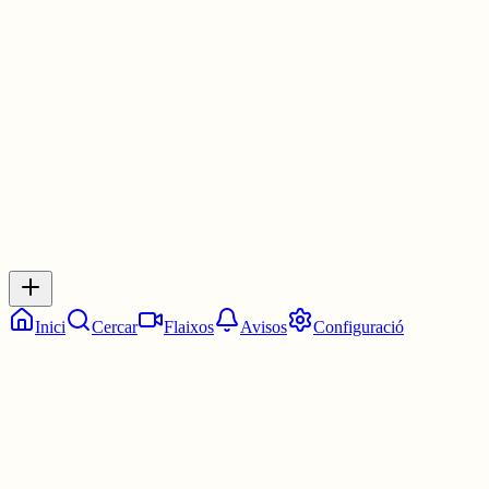
dues persones. Tu no em segueixes, però pots fer-ho com amb tote
les xarxes.
30 juny
0
0
0
0
Inicia sessió
per respondre a aquest xiu.
Respostes
No hi ha respostes encara. Sigues el primer a respondre!
Inici
Cercar
Flaixos
Avisos
Configuració