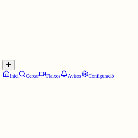
1 jul.
0
0
0
0
Inicia sessió
per respondre a aquest xiu.
Respostes
No hi ha respostes encara. Sigues el primer a respondre!
Inici
Cercar
Flaixos
Avisos
Configuració