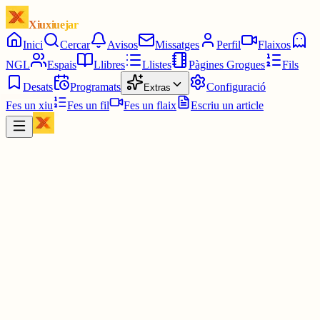
Xiuxiuejar
Inici
Cercar
Avisos
Missatges
Perfil
Flaixos
NGL
Espais
Llibres
Llistes
Pàgines Grogues
Fils
Desats
Programats
Configuració
Extras
Fes un xiu
Fes un fil
Fes un flaix
Escriu un article
Xiu
júlia⋆☀︎.
@
juliagaro
🙂🙂🙂🙂🙂🙂🙂