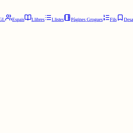
GL
Espais
Llibres
Llistes
Pàgines Grogues
Fils
Desa