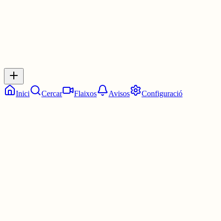
Inicia sessió
per respondre a aquest xiu.
Respostes
No hi ha respostes encara. Sigues el primer a respondre!
Inici
Cercar
Flaixos
Avisos
Configuració