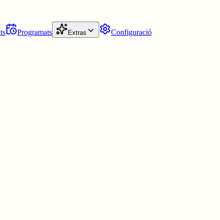
ts
Programats
Configuració
Extras