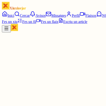
Xiuxiuejar
Inici
Cercar
Avisos
Missatges
Perfil
Flaixos
N
Fes un xiu
Fes un fil
Fes un flaix
Escriu un article
Xiu
Carina Agustín
@
carineta
Bon vespre! Vistes cap a Collserola 🥰
1 jul.
0
0
0
0