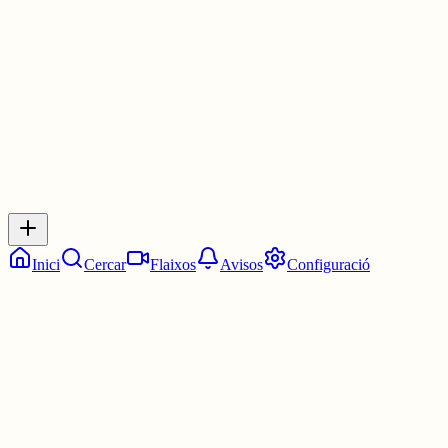
1 jul.
0
0
0
0
Inicia sessió
per respondre a aquest xiu.
Respostes
No hi ha respostes encara. Sigues el primer a respondre!
Inici
Cercar
Flaixos
Avisos
Configuració