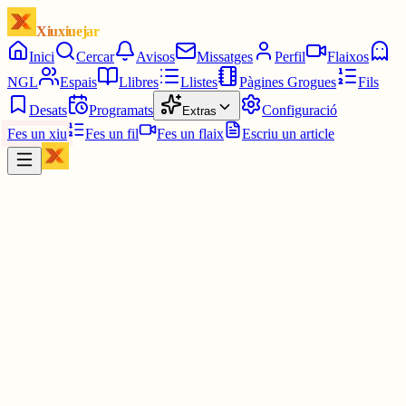
Xiuxiuejar
Inici
Cercar
Avisos
Missatges
Perfil
Flaixos
NGL
Espais
Llibres
Llistes
Pàgines Grogues
Fils
Desats
Programats
Configuració
Extras
Fes un xiu
Fes un fil
Fes un flaix
Escriu un article
Xiu
XBLOYT
@
xbloyt
Precisament estic esperant a que Planeta tregui Gyo i Tomie en
català per comprar-me'ls 😭