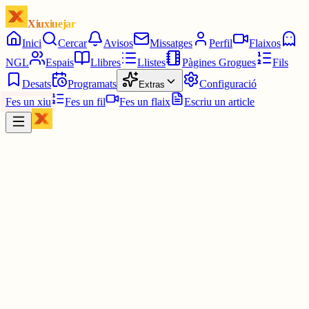
Xiuxiuejar
Inici
Cercar
Avisos
Missatges
Perfil
Flaixos
NGL
Espais
Llibres
Llistes
Pàgines Grogues
Fils
Desats
Programats
Configuració
Extras
Fes un xiu
Fes un fil
Fes un flaix
Escriu un article
Xiu
Aniram
@
aniram
Sembla que estigui emprenyada 😂 Preciosa foto! No he pogut ma
fer una foto a un insecte, em fascinen però alhora els tinc pànic,