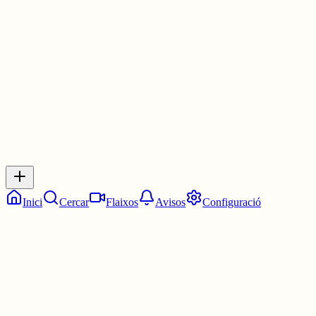
siguin de la mida que siguin! 🤷‍♀️
2 juny
0
0
0
0
Inicia sessió
per respondre a aquest xiu.
Respostes
No hi ha respostes encara. Sigues el primer a respondre!
Inici
Cercar
Flaixos
Avisos
Configuració