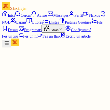
Xiuxiuejar
Inici
Cercar
Avisos
Missatges
Perfil
Flaixos
NGL
Espais
Llibres
Llistes
Pàgines Grogues
Fils
Desats
Programats
Configuració
Extras
Fes un xiu
Fes un fil
Fes un flaix
Escriu un article
Xiu
Oriol Izquierdo
@
oriolil
"A la vida de veritat, les coses passen quan passen, sense que calg
que abans s’hagin establert relacions de causa i efecte, ni relacions