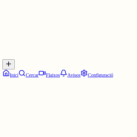
3 juny
0
0
0
0
Inicia sessió
per respondre a aquest xiu.
Respostes
No hi ha respostes encara. Sigues el primer a respondre!
Inici
Cercar
Flaixos
Avisos
Configuració