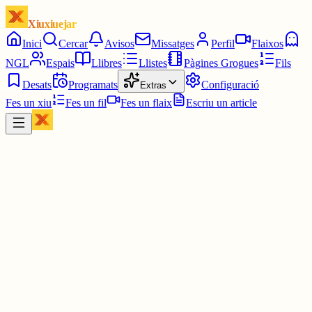
Xiuxiuejar
Inici
Cercar
Avisos
Missatges
Perfil
Flaixos
NGL
Espais
Llibres
Llistes
Pàgines Grogues
Fils
Desats
Programats
Configuració
Extras
Fes un xiu
Fes un fil
Fes un flaix
Escriu un article
Xiu
Joan Almirall II*II
@
juanal_47
No hi ha res de net en tot aquest assumpte del DGAIA.