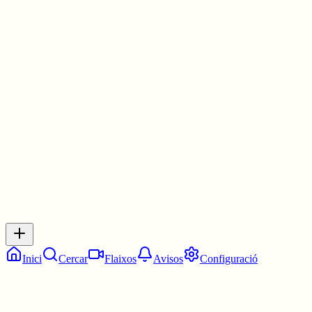
És al barri de Sant Andreu i el 17 de juny a les 19 h acollirà una ni
de monòlegs en català completament gratuïta.
Vine a descobrir l'espai (i a riure una mica, que tampoc fa mal). 📍
Més informació a:
tincidees.cat/tinc-idees-2026-jaume...
5 juny
0
0
0
0
Inicia sessió
per respondre a aquest xiu.
Respostes
No hi ha respostes encara. Sigues el primer a respondre!
Inici
Cercar
Flaixos
Avisos
Configuració