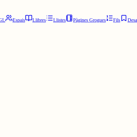
GL
Espais
Llibres
Llistes
Pàgines Grogues
Fils
Desa