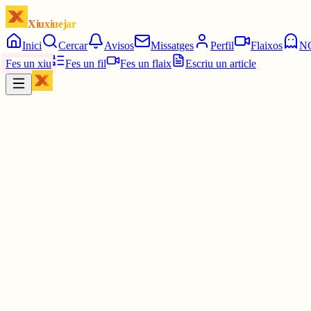
Xiuxiuejar
Inici
Cercar
Avisos
Missatges
Perfil
Flaixos
N
Fes un xiu
Fes un fil
Fes un flaix
Escriu un article
Xiu
Joan Almirall II*II
@
juanal_47
Així serà la nova vida de Leo Messi i Antonela a Castelldefels.
elmon.cat/gent/cor/leo-messi-antone...
3 juny
0
0
0