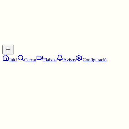
0
Inicia sessió
per respondre a aquest xiu.
Respostes
No hi ha respostes encara. Sigues el primer a respondre!
Inici
Cercar
Flaixos
Avisos
Configuració