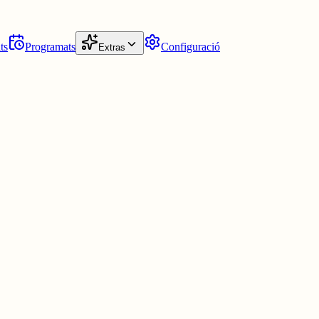
ts
Programats
Configuració
Extras