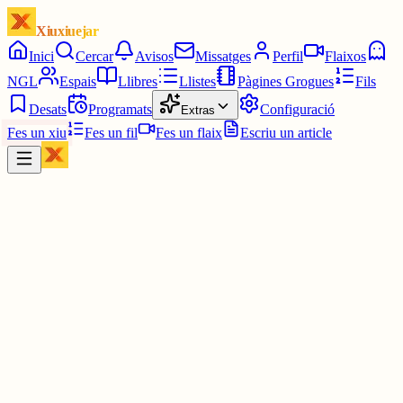
Xiuxiuejar
Inici
Cercar
Avisos
Missatges
Perfil
Flaixos
NGL
Espais
Llibres
Llistes
Pàgines Grogues
Fils
Desats
Programats
Configuració
Extras
Fes un xiu
Fes un fil
Fes un flaix
Escriu un article
Xiu
Ferran PimPam herald de la Katalluna eterna
@
ferranamahshivay
la manera com la gent gran és tractada fa molt de fàstic i vergonya
vaig pel món malgirbat i pelut però amb el cap ben alt