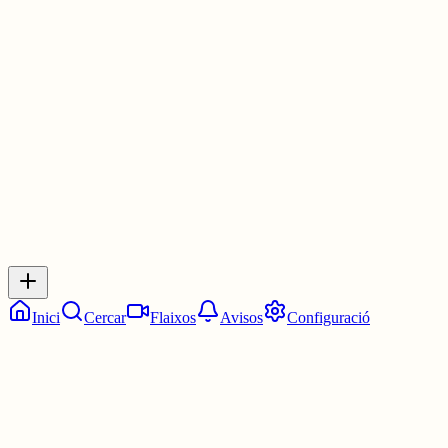
que vaig tenir l'honor de tractar el pare com mereixia fins el mome
del seu traspàs
així em vaig fer fort
1 jul.
0
0
0
0
Inicia sessió
per respondre a aquest xiu.
Respostes
No hi ha respostes encara. Sigues el primer a respondre!
Inici
Cercar
Flaixos
Avisos
Configuració