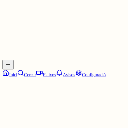
30 juny
0
0
0
0
Inicia sessió
per respondre a aquest xiu.
Respostes
No hi ha respostes encara. Sigues el primer a respondre!
Inici
Cercar
Flaixos
Avisos
Configuració