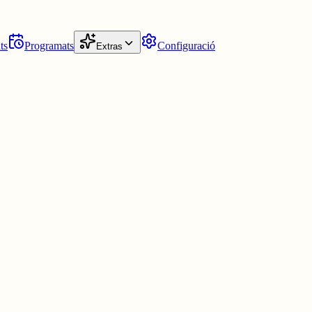
ts
Programats
Configuració
Extras
a comunitat o una causa. Però una etiqueta no convertix a ningú en la
ica? Ensenyar? O, simplement, viure cada dia en català? Potser hi ha