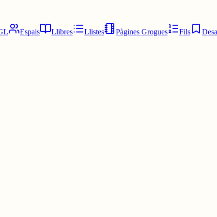
GL
Espais
Llibres
Llistes
Pàgines Grogues
Fils
Desa
eixement mos poden fer pensar que aquella persona representa millor un
iments de la llei? Fer periodisme en català? Escriure llibres? Fer mús
a.