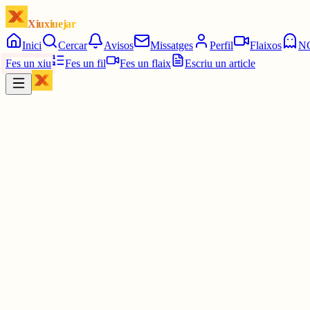
Xiuxiuejar
Inici
Cercar
Avisos
Missatges
Perfil
Flaixos
N
Fes un xiu
Fes un fil
Fes un flaix
Escriu un article
Xiu
Víctor 🤨
@
montecinovalls
També passa amb les etiquetes. Una insígnia, un càrrec o un recon
veu de tothom.
Per exemple, què vol dir "defensar una llengua"? Denunciar incompl
moltes maneres de defensar-la i cap no és més legítima que una altr