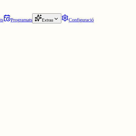
ts
Programats
Configuració
Extras