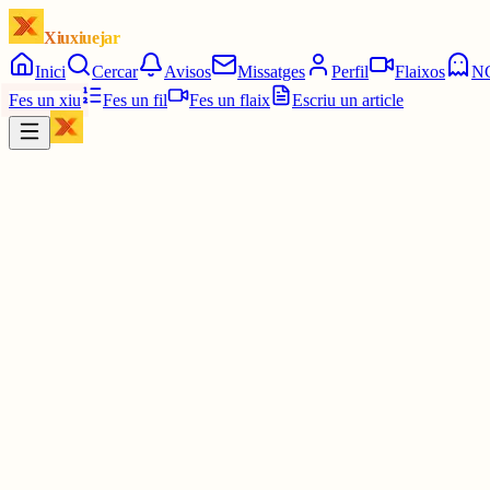
Xiuxiuejar
Inici
Cercar
Avisos
Missatges
Perfil
Flaixos
N
Fes un xiu
Fes un fil
Fes un flaix
Escriu un article
Xiu
Marc Boscà
@
marcbosca
🚨 Atenció, catalans!
🇻🇦El Vaticà ha rectificat i Lleó XIV parlarà en català durant l’ac
🔥 Després de la polèmica i la pressió ciutadana, la llengua guanya