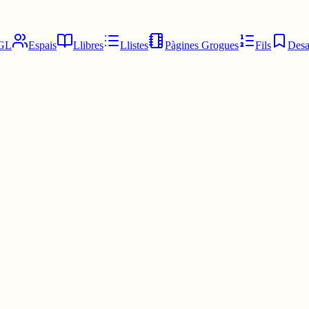
GL
Espais
Llibres
Llistes
Pàgines Grogues
Fils
Desa
te de la Sagrada Família!
 una batalla important.