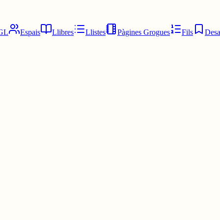
GL
Espais
Llibres
Llistes
Pàgines Grogues
Fils
Desa
cor i acidesa de la llimona ens refresca i redueix la transpiració, però 