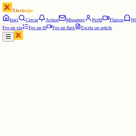
Xiuxiuejar
Inici
Cercar
Avisos
Missatges
Perfil
Flaixos
N
Fes un xiu
Fes un fil
Fes un flaix
Escriu un article
Xiu
Escola de salut i vida
@
escolasalutvida
Seguim amb les recomanacions dietètiques per quan fa calor. La fres
de temporada i proximitat.
#habitsdesalut
#acupuntura