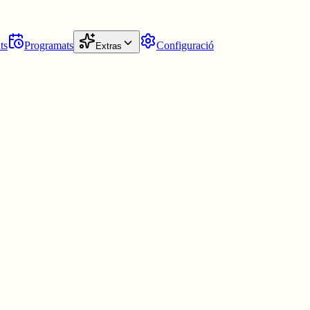
ts
Programats
Configuració
Extras
tots els excessos són perjudicials. Recordem la noma bàsica: dieta variad