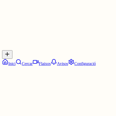
3 juny
0
0
0
0
Inicia sessió
per respondre a aquest xiu.
Respostes
No hi ha respostes encara. Sigues el primer a respondre!
Inici
Cercar
Flaixos
Avisos
Configuració