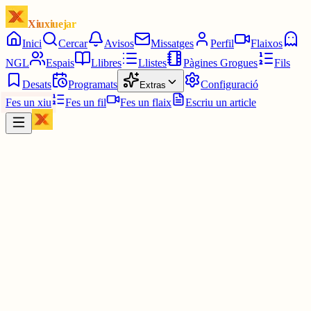
Xiuxiuejar
Inici
Cercar
Avisos
Missatges
Perfil
Flaixos
NGL
Espais
Llibres
Llistes
Pàgines Grogues
Fils
Desats
Programats
Configuració
Extras
Fes un xiu
Fes un fil
Fes un flaix
Escriu un article
Xiu
Ivan
@
ivanloga
Mira que és lleig el nou logo de Google Drive.