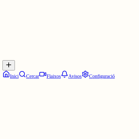
30 juny
0
0
0
0
Inicia sessió
per respondre a aquest xiu.
Respostes
No hi ha respostes encara. Sigues el primer a respondre!
Inici
Cercar
Flaixos
Avisos
Configuració