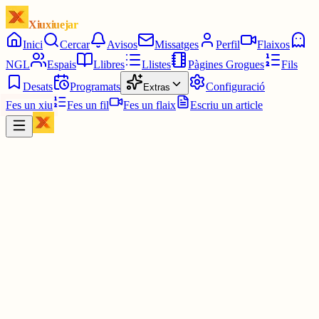
Xiuxiuejar
Inici
Cercar
Avisos
Missatges
Perfil
Flaixos
NGL
Espais
Llibres
Llistes
Pàgines Grogues
Fils
Desats
Programats
Configuració
Extras
Fes un xiu
Fes un fil
Fes un flaix
Escriu un article
Xiu
Joan
@
joandelatitagran
Bé, no vas dir quan.