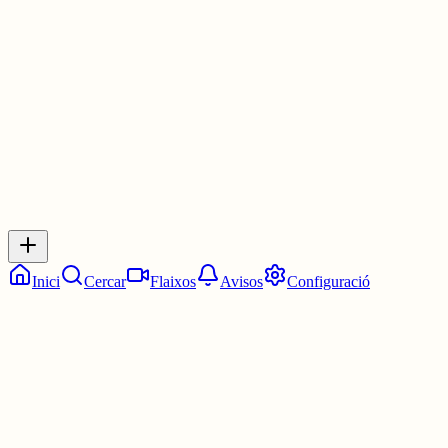
f.mtr.cool/acwupbnpjb
1 jul.
0
0
0
0
Inicia sessió
per respondre a aquest xiu.
Respostes
No hi ha respostes encara. Sigues el primer a respondre!
Inici
Cercar
Flaixos
Avisos
Configuració