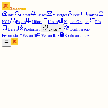
Xiuxiuejar
Inici
Cercar
Avisos
Missatges
Perfil
Flaixos
NGL
Espais
Llibres
Llistes
Pàgines Grogues
Fils
Desats
Programats
Configuració
Extras
Fes un xiu
Fes un fil
Fes un flaix
Escriu un article
Xiu
Rosa Maria Trias Capella
@
rmtrias
Enllaç a l'estació de Can Joanet
Al fer-ho a ma, algun dia no hi és ☺️