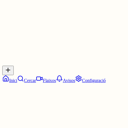
Les 21:45. Tres quarts de deu.
4 juny
0
0
0
0
Inicia sessió
per respondre a aquest xiu.
Respostes
No hi ha respostes encara. Sigues el primer a respondre!
Inici
Cercar
Flaixos
Avisos
Configuració