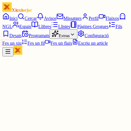
Xiuxiuejar
Inici
Cercar
Avisos
Missatges
Perfil
Flaixos
NGL
Espais
Llibres
Llistes
Pàgines Grogues
Fils
Desats
Programats
Configuració
Extras
Fes un xiu
Fes un fil
Fes un flaix
Escriu un article
Xiu
Campanar
@
campanar
ding ding ding