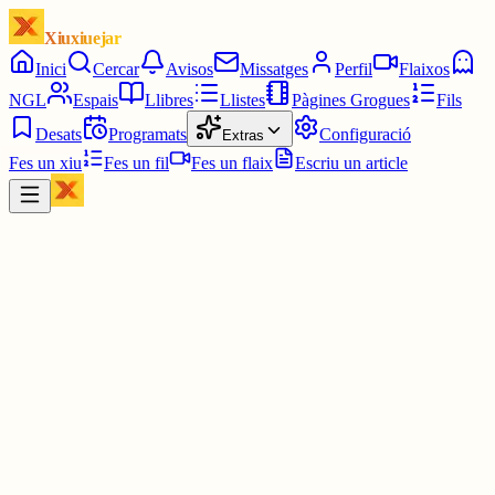
Xiuxiuejar
Inici
Cercar
Avisos
Missatges
Perfil
Flaixos
NGL
Espais
Llibres
Llistes
Pàgines Grogues
Fils
Desats
Programats
Configuració
Extras
Fes un xiu
Fes un fil
Fes un flaix
Escriu un article
Xiu
Pau
@
pauavegades
cert