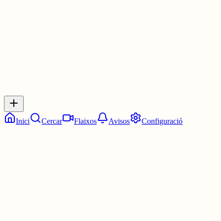
1 jul.
0
0
0
0
Inicia sessió
per respondre a aquest xiu.
Respostes
No hi ha respostes encara. Sigues el primer a respondre!
Inici
Cercar
Flaixos
Avisos
Configuració