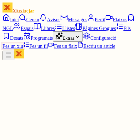
Xiuxiuejar
Inici
Cercar
Avisos
Missatges
Perfil
Flaixos
NGL
Espais
Llibres
Llistes
Pàgines Grogues
Fils
Desats
Programats
Configuració
Extras
Fes un xiu
Fes un fil
Fes un flaix
Escriu un article
Xiu
Ivan
@
ivanloga
Bon dia Román!