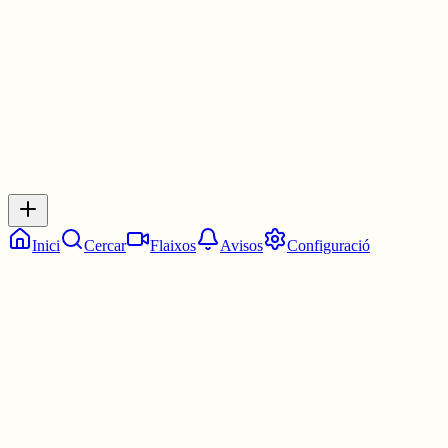
3 juny
0
0
0
0
Inicia sessió
per respondre a aquest xiu.
Respostes
No hi ha respostes encara. Sigues el primer a respondre!
Inici
Cercar
Flaixos
Avisos
Configuració